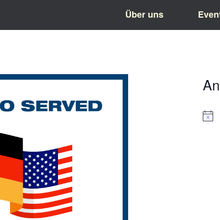
Über uns
Even
An