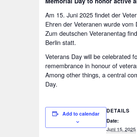
Memorial Day to honor active a
Am 15. Juni 2025 findet der Vete
Ehren der Veteranen wurde vom D
Zum deutschen Veteranentag find
Berlin statt.
Veterans Day will be celebrated f
remembrance in honour of vetera
Among other things, a central co
Day.
DETAILS
Add to calendar
Date:
Juni 15, 2025