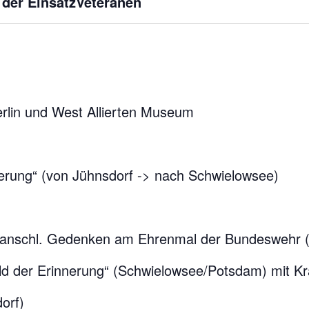
 der EinsatzVeteranen
rlin und West Allierten Museum
erung“ (von Jühnsdorf -> nach Schwielowsee)
 anschl. Gedenken am Ehrenmal der Bundeswehr (B
ld der Erinnerung“ (Schwielowsee/Potsdam) mit K
orf)