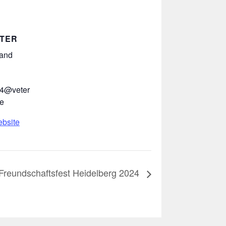
TER
band
4@veter
e
ebsite
Freundschaftsfest Heidelberg 2024