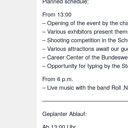
Planned schedule:
From 13:00
– Opening of the event by the ch
– Various exhibitors present the
– Shooting competition in the S
– Various attractions await our gu
– Career Center of the Bundeswe
– Opportunity for typing by the 
From 6 p.m.
– Live music with the band Roll ‚
———————————————
Geplanter Ablauf:
Ab 13:00 Uhr