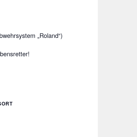
abwehrsystem „Roland“)
bensretter!
SORT