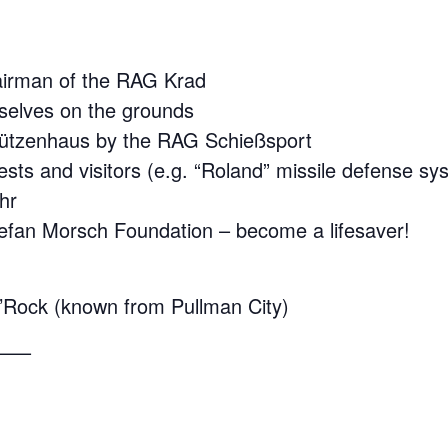
airman of the RAG Krad
mselves on the grounds
chützenhaus by the RAG Schießsport
ests and visitors (e.g. “Roland” missile defense sy
hr
Stefan Morsch Foundation – become a lifesaver!
N’Rock (known from Pullman City)
—–