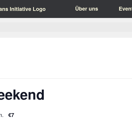
Über uns
Even
eeekend
m.
€7